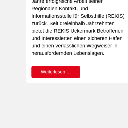
Jahre erfolgreiche Arbeit seiner
Regionalen Kontakt- und
se“
Informationsstelle für Selbsthilfe (REKIS)
er
zurück. Seit dreieinhalb Jahrzehnten
schen
bietet die REKIS Uckermark Betroffenen
und Interessierten einen sicheren Hafen
ent
und einen verlässlichen Wegweiser in
en
herausfordernden Lebenslagen.
und
Weiterlesen …
t für