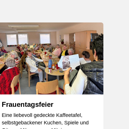
Frauentagsfeier
Blu
Eine liebevoll gedeckte Kaffeetafel,
Den W
selbstgebackener Kuchen, Spiele und
Kreis