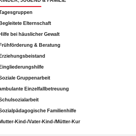
KINDER, JUGEND & FAMILIE
Tagesgruppen
Begleitete Elternschaft
Hilfe bei häuslicher Gewalt
Frühförderung & Beratung
Erziehungsbeistand
Eingliederungshilfe
Soziale Gruppenarbeit
ambulante Einzelfallbetreuung
Schulsozialarbeit
Sozialpädagogische Familienhilfe
Mutter-Kind-/Vater-Kind-/Mütter-Kur