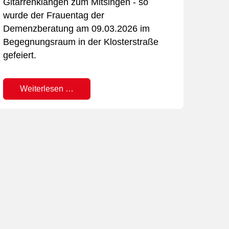
Gitarrenklängen zum Mitsingen - so
und d
wurde der Frauentag der
Unter
Demenzberatung am 09.03.2026 im
Geste
Begegnungsraum in der Klosterstraße
überg
gefeiert.
Ein a
den t
Weiterlesen …
Enga
W