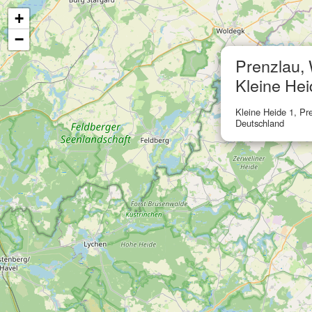
+
−
Prenzlau, 
Kleine Hei
Kleine Heide 1, Pr
Deutschland